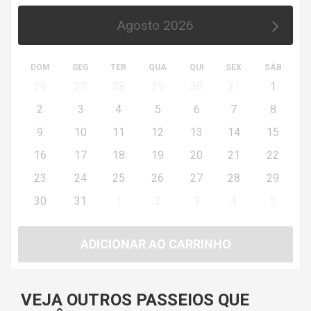
Agosto 2026
DOM
SEG
TER
QUA
QUI
SEX
SÁB
26
27
28
29
30
31
1
2
3
4
5
6
7
8
9
10
11
12
13
14
15
16
17
18
19
20
21
22
23
24
25
26
27
28
29
30
31
1
2
3
4
5
ADICIONAR AO CARRINHO
VEJA OUTROS PASSEIOS QUE