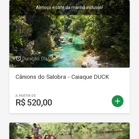
Almoço e café da manhã inclusos!
access_alarm
Duração: Dia todo
Cânions do Salobra - Caiaque DUCK
A PARTIR DE
add
R$ 520,00