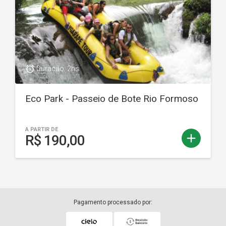
access_alarm
Duração: 2hs
Eco Park - Passeio de Bote Rio Formoso
A PARTIR DE
add
R$ 190,00
Pagamento processado por: