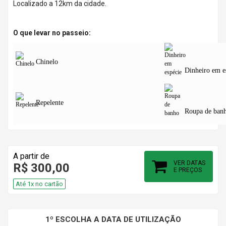
Localizado a 12km da cidade.
O que levar no passeio:
Chinelo
Dinheiro em e
Repelente
Roupa de ban
A partir de
VER DATAS
R$ 300,00
E PREÇOS
Até 1x no cartão
1º ESCOLHA A DATA DE UTILIZAÇÃO