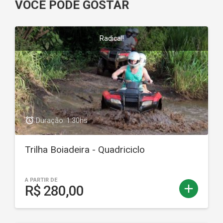
VOCÊ PODE GOSTAR
Radical!
access_alarm
Duração: 1:30hs
Trilha Boiadeira - Quadriciclo
A PARTIR DE
add
R$ 280,00