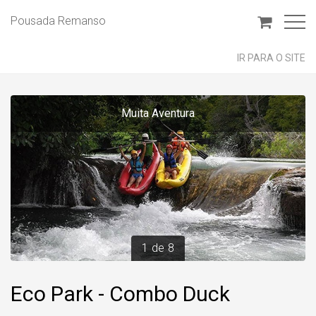
Pousada Remanso
IR PARA O SITE
Muita Aventura
1
de
8
Eco Park - Combo Duck