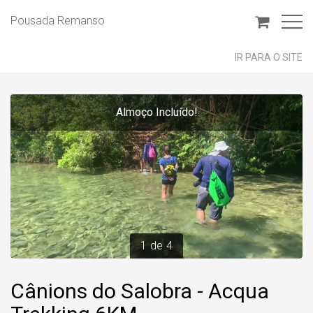
Pousada Remanso
IR PARA O SITE
Almoço Incluído!
1
de
4
Cânions do Salobra - Acqua