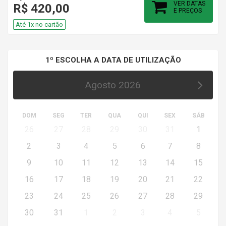
VER DATAS
R$ 420,00
E PREÇOS
Até 1x no cartão
1º ESCOLHA A DATA DE UTILIZAÇÃO
Agosto 2026
DOM
SEG
TER
QUA
QUI
SEX
SÁB
26
27
28
29
30
31
1
2
3
4
5
6
7
8
9
10
11
12
13
14
15
16
17
18
19
20
21
22
23
24
25
26
27
28
29
30
31
1
2
3
4
5