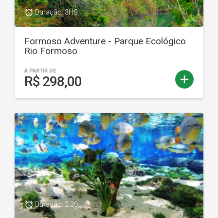
access_alarm
Duração: 3HS
Formoso Adventure - Parque Ecológico
Rio Formoso
A PARTIR DE
add
R$ 298,00
access_alarm
Duração: 2:30