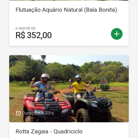
Flutuação Aquário Natural (Baía Bonita)
A PARTIR DE
add
R$ 352,00
access_alarm
Duração: 1:30hs
Rotta Zagaia - Quadriciclo